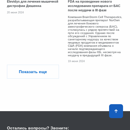
Elevidys для лечения мышечной
FDA на проведение нового
дистрофии Дюшенна
исследования препарата от БАС
после неудачи в III фазе
20 июня 2024
Компания BrainStorm Cell Therapeutics,
разрабатывающая препарат NurOwn
для лечения бокового
амиотрофического склероза (БАС),
столкнулась с рядом препятствий на
пути его создания. Однако после
обсуждений с Управлением по
санитарному надзору за качеством
пищевых продуктов и медикаментов
США (FDA) компания объявила о
начале подтверждающего
исследования фазы IIIb, несмотря на
неудачу в предыдущей III фазе.
19 июня 2024
Показать еще
Остались вопросы? Звоните: