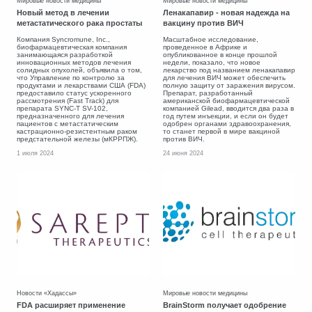
Мировые новости медицины
Мировые новости медицины
Новый метод в лечении
Ленакапавир - новая надежда на
метастатического рака простаты
вакцину против ВИЧ
Компания Syncromune, Inc.,
Масштабное исследование,
биофармацевтическая компания
проведенное в Африке и
занимающаяся разработкой
опубликованное в конце прошлой
инновационных методов лечения
недели, показало, что новое
солидных опухолей, объявила о том,
лекарство под названием ленакапавир
что Управление по контролю за
для лечения ВИЧ может обеспечить
продуктами и лекарствами США (FDA)
полную защиту от заражения вирусом.
предоставило статус ускоренного
Препарат, разработанный
рассмотрения (Fast Track) для
американской биофармацевтической
препарата SYNC-T SV-102,
компанией Gilead, вводится два раза в
предназначенного для лечения
год путем инъекции, и если он будет
пациентов с метастатическим
одобрен органами здравоохранения,
кастрационно-резистентным раком
то станет первой в мире вакциной
предстательной железы (мКРРПЖ).
против ВИЧ.
1 июля 2024
24 июня 2024
Новости «Хадассы»
Мировые новости медицины
FDA расширяет применение
BrainStorm получает одобрение