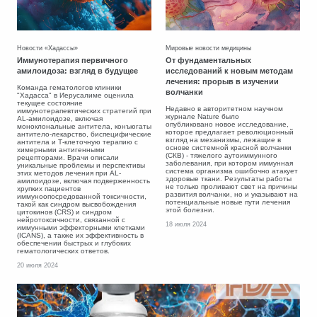
Новости «Хадассы»
Мировые новости медицины
Иммунотерапия первичного
От фундаментальных
амилоидоза: взгляд в будущее
исследований к новым методам
лечения: прорыв в изучении
Команда гематологов клиники
волчанки
"Хадасса" в Иерусалиме оценила
текущее состояние
Недавно в авторитетном научном
иммунотерапевтических стратегий при
журнале Nature было
AL-амилоидозе, включая
опубликовано новое исследование,
моноклональные антитела, конъюгаты
которое предлагает революционный
антитело-лекарство, биспецифические
взгляд на механизмы, лежащие в
антитела и Т-клеточную терапию с
основе системной красной волчанки
химерными антигенными
(СКВ) - тяжелого аутоиммунного
рецепторами. Врачи описали
заболевания, при котором иммунная
уникальные проблемы и перспективы
система организма ошибочно атакует
этих методов лечения при AL-
здоровые ткани. Результаты работы
амилоидозе, включая подверженность
не только проливают свет на причины
хрупких пациентов
развития волчанки, но и указывают на
иммуноопосредованной токсичности,
потенциальные новые пути лечения
такой как синдром высвобождения
этой болезни.
цитокинов (CRS) и синдром
нейротоксичности, связанной с
18 июля 2024
иммунными эффекторными клетками
(ICANS), а также их эффективность в
обеспечении быстрых и глубоких
гематологических ответов.
20 июля 2024