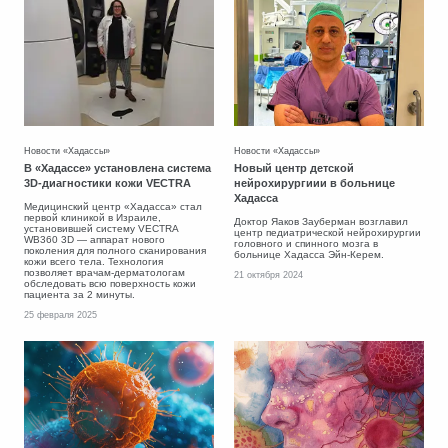
Новости «Хадассы»
Новости «Хадассы»
В «Хадассе» установлена система
Новый центр детской
3D-диагностики кожи VECTRA
нейрохирургиии в больнице
Хадасса
Медицинский центр «Хадасса» стал
первой клиникой в Израиле,
Доктор Яаков Зауберман возглавил
установившей систему VECTRA
центр педиатрической нейрохирургии
WB360 3D — аппарат нового
головного и спинного мозга в
поколения для полного сканирования
больнице Хадасса Эйн-Керем.
кожи всего тела. Технология
позволяет врачам-дерматологам
21 октября 2024
обследовать всю поверхность кожи
пациента за 2 минуты.
25 февраля 2025