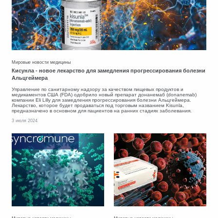
Мировые новости медицины
Кисунла - новое лекарство для замедления прогрессирования болезни
Альцгеймера
Управление по санитарному надзору за качеством пищевых продуктов и
медикаментов США (FDA) одобрило новый препарат донанемаб (donanemab)
компании Eli Lilly для замедления прогрессирования болезни Альцгеймера.
Лекарство, которое будет продаваться под торговым названием Kisunla,
предназначено в основном для пациентов на ранних стадиях заболевания.
3 июля 2024