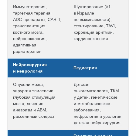
Иммунотерапия,
Шунтирование (#1
таргетная терапия,
в Израиле
ADC-препараты, CAR-T,
по выживаемости),
трансплантация
стентирование, TAVI,
костного мозга,
коррекция аритмий,
нейроонкология,
кардиоонкология
адаптивная
радиотерапия
Нейрохирургия
Педиатрия
и неврология
Опухоли мозга,
Детская
хирургия эпилепсии,
онкогематология, ТКМ
глубокая стимуляция
у детей, генетические
мозга, лечение
и метаболические
аневризм и АВМ,
заболевания,
рассеянный склероз
нефрология и урология,
детская нейрохирургия