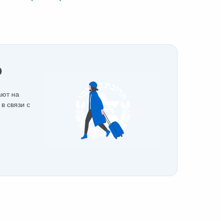
о
ают на
в связи с