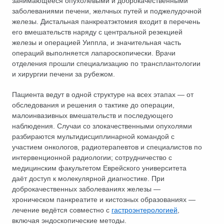
занимающееся опухолевыми и доброкачественными
заболеваниями печени, желчных путей и поджелудочной
железы. Дистальная панкреатэктомия входит в перечень
его вмешательств наряду с центральной резекцией
железы и операцией Уиппла, и значительная часть
операций выполняется лапароскопически. Врачи
отделения прошли специализацию по трансплантологии
и хирургии печени за рубежом.
Пациента ведут в одной структуре на всех этапах — от
обследования и решения о тактике до операции,
малоинвазивных вмешательств и последующего
наблюдения. Случаи со злокачественными опухолями
разбираются мультидисциплинарной командой с
участием онкологов, радиотерапевтов и специалистов по
интервенционной радиологии; сотрудничество с
медицинским факультетом Еврейского университета
даёт доступ к молекулярной диагностике. При
доброкачественных заболеваниях железы —
хроническом панкреатите и кистозных образованиях —
лечение ведётся совместно с
гастроэнтерологией
,
включая эндоскопические методы.