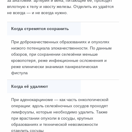
за анатомии: артерия и вена, питающие её, проходят
вплотную к телу и хвосту железы. Отделить их удаётся
не всегда — и не всегда нужно.
Когда стремятся сохранить
При доброкачественных образованиях и опухолях
низкого потенциала злокачественности. По данным
обзоров, при сохранении селезёнки меньше
кровопотеря, реже инфекционные осложнения и
реже клинически значимая панкреатическая
фистула
Когда её удаляют
При аденокарциноме — как часть онкологической
операции: вдоль селезёночных сосудов проходят
лимфоузлы, которые необходимо удалить. Также
при врастании опухоли в сосуды, крупных
образованиях и технической невозможности
отделить сосуды