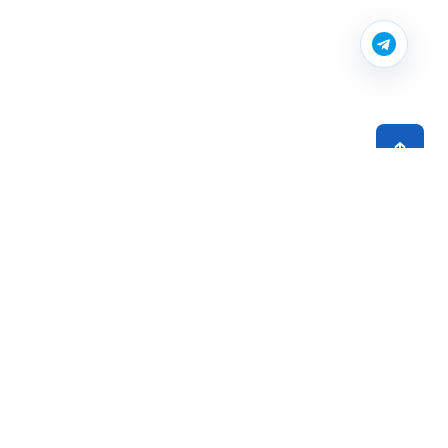
Остались вопросы? Звоните:
+9722 560-9534
Обратный звонок
или напишите нам на почту:
info@hds.org.il